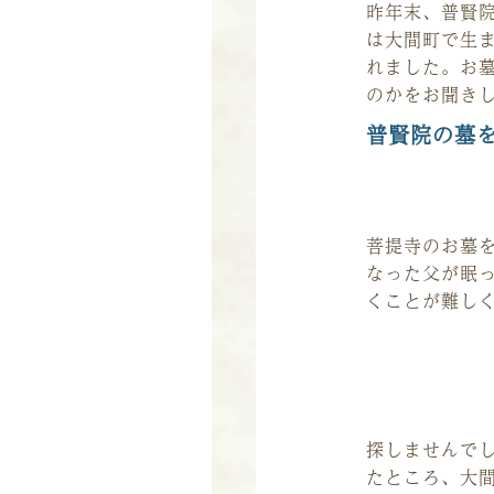
昨年末、普賢
は大間町で生
れました。お
のかをお聞き
普賢院の墓
菩提寺のお墓
なった父が眠
くことが難し
探しませんで
たところ、大