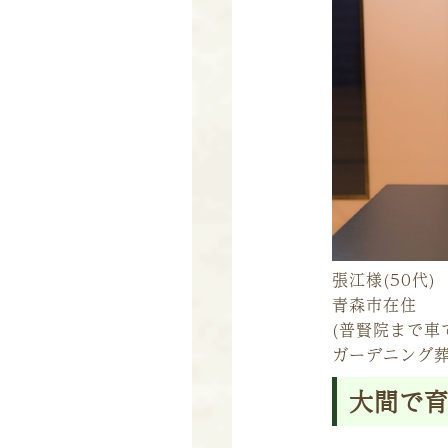
張江様(50代)
青森市在住
(普賢院まで車
ガーデニング
大間で