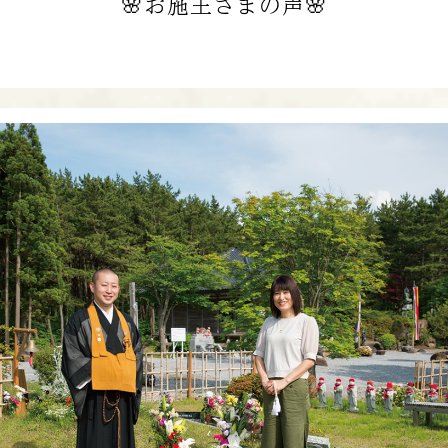
🌸お施主さまの声🌸