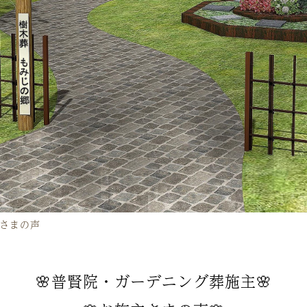
さまの声
🌸普賢院・ガーデニング葬施主🌸