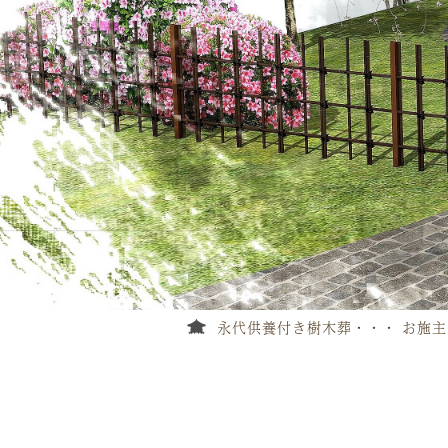
永代供養付き樹木葬
お施主