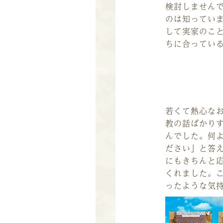
検討しません
のは知ってい
して実家のこ
ちに合ってい
若くて熱心な
教の話ばかり
んでした。何
ださい」と答
にもきちんと
くれました。
ったような気