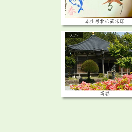
本州最北の御朱印
01/7
新春