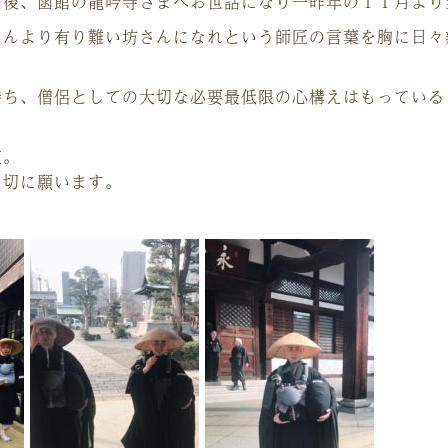
の後、函館の龍吟寺さまへお世話になり一昨年の１１月より
さんより有り難い坊さんになれという師匠の言葉を胸に日々
持ち、僧侶としての大切な必要最低限の心構えはもっている
道。
を切に願います。