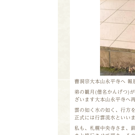
曹洞宗大本山永平寺へ 報
弟の観月(僧名かんげつ)
ざいます大本山永平寺へ
雲の如く水の如く、行方
正式には行雲流水といい
私も、札幌中央寺さま、