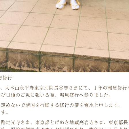
恩修行
が、大本山永平寺東京別院長谷寺さまにて、１年の報恩修行
再び日頃のご恩に報いる為、報恩修行へ参りました。
を定めないで諸国を行脚する修行の僧を雲水と申します。
ます。
釧路定光寺さま、東京都とげぬき地蔵高岩寺さま、東京都長