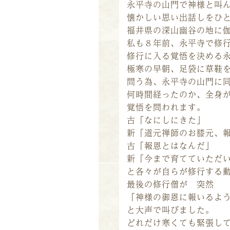
永平寺の山門で神様と叫
懐かしい思い出話しをひ
福井県の深山幽谷の地に
私も８年前、永平寺で修
修行に入る覚悟を決める
極寒の早朝、足袋に草鞋
問う為、永平寺の山門に
何時間経ったのか、全身が
覚悟を問われます。
古「なにしにきた」
新「道元禅師のお膝元、
古「報恩とはなんだ」
新「今まで育てていただ
と各々が自らが修行する
最後の修行僧が 突然
「神様の御恩に報いるよ
と大声で叫びました。
どれだけ寒くても緊張し