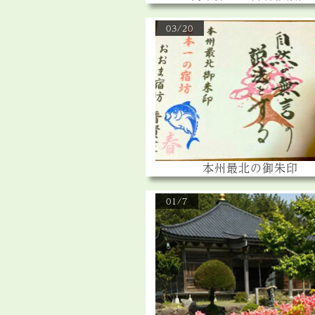
03/20
本州最北の御朱印
01/7