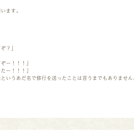
問います。
だぞ？」
だぞー！！！」
したー！！！」
様というあだ名で修行を送ったことは言うまでもありません