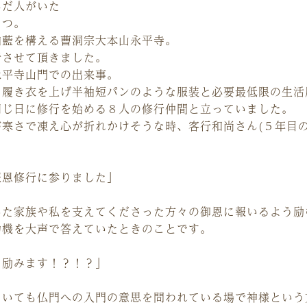
んだ人がいた
とつ。
伽藍を構える曹洞宗大本山永平寺。
行させて頂きました。
永平寺山門での出来事。
を履き衣を上げ半袖短パンのような服装と必要最低限の生活
同じ日に修行を始める８人の修行仲間と立っていました。
寒さで凍え心が折れかけそうな時、客行和尚さん(５年目の
報恩修行に参りました」
いた家族や私を支えてくださった方々の御恩に報いるよう励
動機を大声で答えていたときのことです。
う励みます！？！？」
ていても仏門への入門の意思を問われている場で神様という