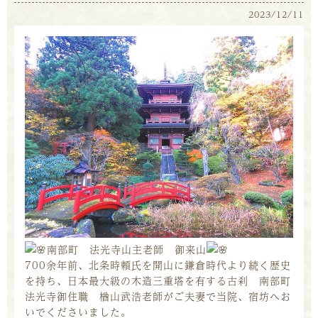
2023/12/11
南部町 法光寺山主老師 御来山
700余年前、北条時頼氏を開山に鎌倉時代より続く歴史
を持ち、日本最大級の木造三重塔を有する古刹 南部町
法光寺御住職 楢山武浩老師がご夫妻で当院、宿坊へお
いでくださいました。