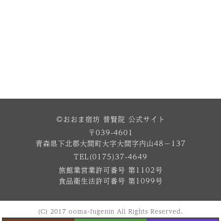
©おおま宿坊 普賢院 公式サイト
〒039-4601
青森県下北郡大間町大字大間字内山48−137
TEL(0175)37-4649
旅館業営業許可番号 第1102号
食品衛生法許可番号 第1099号
(C) 2017 ooma-fugenin All Rights Reserved.