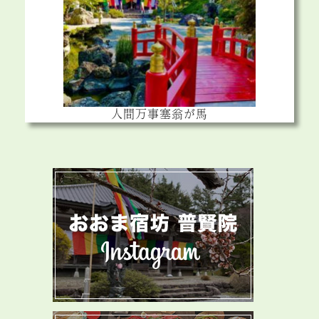
人間万事塞翁が馬