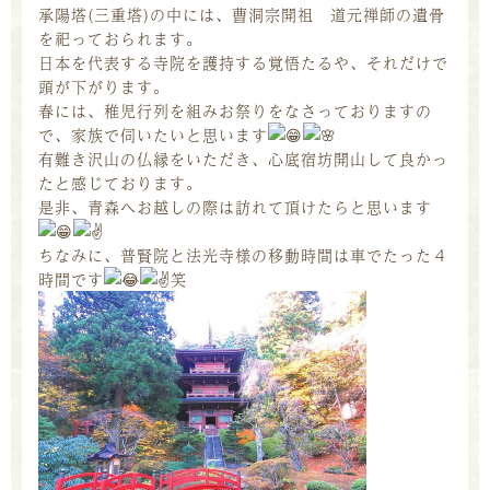
承陽塔(三重塔)の中には、曹洞宗開祖 道元禅師の遺骨
を祀っておられます。
日本を代表する寺院を護持する覚悟たるや、それだけで
頭が下がります。
春には、稚児行列を組みお祭りをなさっておりますの
で、家族で伺いたいと思います
有難き沢山の仏縁をいただき、心底宿坊開山して良かっ
たと感じております。
是非、青森へお越しの際は訪れて頂けたらと思います
ちなみに、普賢院と法光寺様の移動時間は車でたった４
時間です
笑