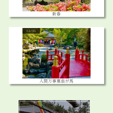
新春
12/31
人間万事塞翁が馬