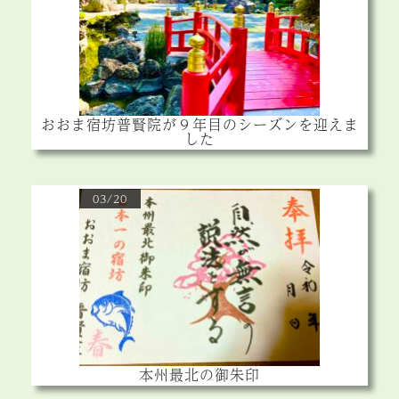
おおま宿坊普賢院が９年目のシーズンを迎えま
した
03/20
本州最北の御朱印