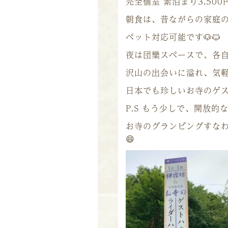
完全個室 素泊まり3.500
朝食は、昔ながらの家庭の
ペット対応可能です
🐶
🐱
夜は団欒スペースで、各
沢山の出会いに溢れ、気
日本でも珍しいお寺のゲ
P.S もう少しで、開放的
お寺のグランピングすな
😄