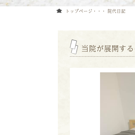
トップページ
院代日記
当院が展開する