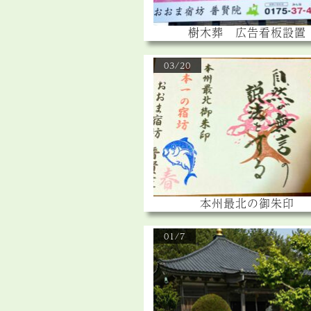
樹木葬 広告看板設置
03/20
本州最北の御朱印
01/7