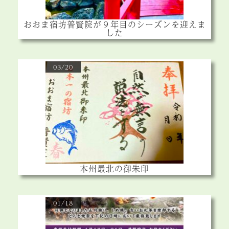
おおま宿坊普賢院が９年目のシーズンを迎えま
した
03/20
本州最北の御朱印
01/18