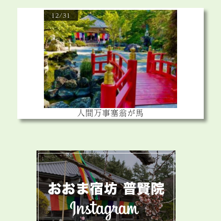
12/31
人間万事塞翁が馬