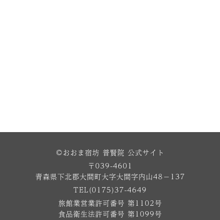
©おおま宿坊 普賢院 公式サイト
〒039-4601
青森県下北郡大間町大字大間字内山48−137
TEL(0175)37-4649
旅館業営業許可番号 第1102号
食品衛生法許可番号 第1099号