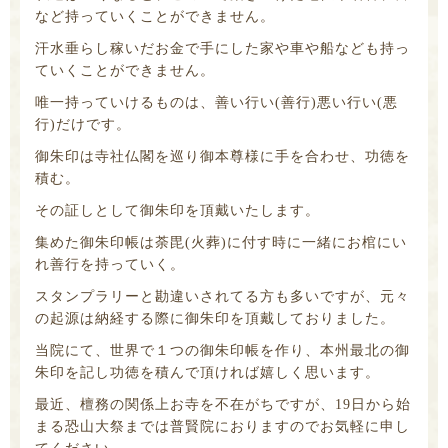
など持っていくことができません。
汗水垂らし稼いだお金で手にした家や車や船なども持っ
ていくことができません。
唯一持っていけるものは、善い行い(善行)悪い行い(悪
行)だけです。
御朱印は寺社仏閣を巡り御本尊様に手を合わせ、功徳を
積む。
その証しとして御朱印を頂戴いたします。
集めた御朱印帳は荼毘(火葬)に付す時に一緒にお棺にい
れ善行を持っていく。
スタンプラリーと勘違いされてる方も多いですが、元々
の起源は納経する際に御朱印を頂戴しておりました。
当院にて、世界で１つの御朱印帳を作り、本州最北の御
朱印を記し功徳を積んで頂ければ嬉しく思います。
最近、檀務の関係上お寺を不在がちですが、19日から始
まる恐山大祭までは普賢院におりますのでお気軽に申し