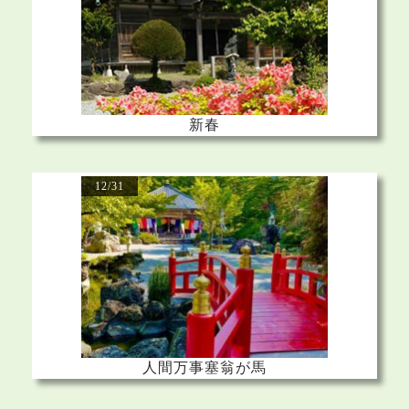
新春
12/31
人間万事塞翁が馬