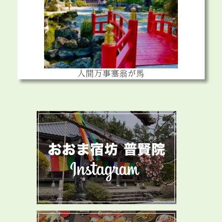
人間万事塞翁が馬