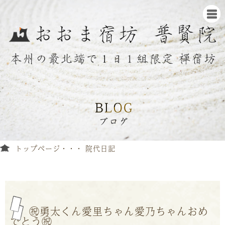
トップページ
院代日記
㊗️勇太くん愛里ちゃん愛乃ちゃんおめ
でとう㊗️