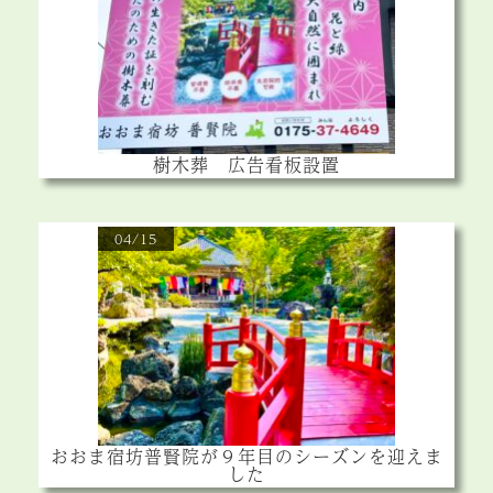
樹木葬 広告看板設置
04/15
おおま宿坊普賢院が９年目のシーズンを迎えま
した