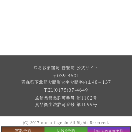
©おおま宿坊 普賢院 公式サイト
〒039-4601
青森県下北郡大間町大字大間字内山48−137
TEL(0175)37-4649
旅館業営業許可番号 第1102号
食品衛生法許可番号 第1099号
(C) 2017 ooma-fugenin All Rights Reserved.
電話予約
LINE予約
Instagram予約