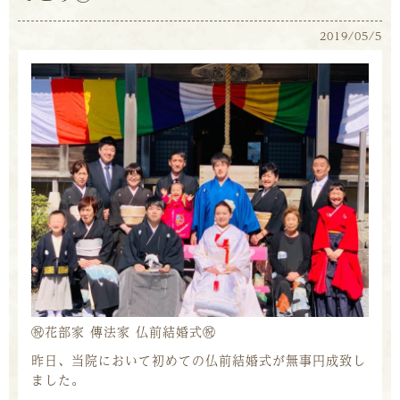
2019/05/5
㊗️
花部家 傳法家 仏前結婚式
㊗️
昨日、当院において初めての仏前結婚式が無事円成致し
ました。