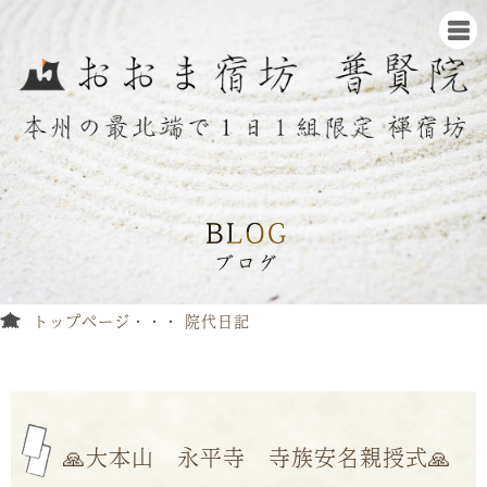
トップページ
院代日記
🙏大本山 永平寺 寺族安名親授式🙏