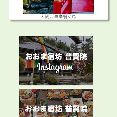
人間万事塞翁が馬