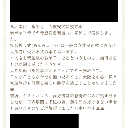
🙏大本山 永平寺 寺族安名親授式🙏
妻が永平寺での寺族安名親授式に参加し得度致しまし
た。
安名授与式(あんみょう)とは一般の女性が正式にお寺に
入る為に受ける式の事を言います。
本人もお釈迦様のお弟子になるというものは、如何なる
ものか深く感じたそうです。
大きな節目を無事迎えることができ一安心です。
こんなこともなかなか無いだろうと、大阪を中心に様々
家族旅行も計画し楽しい時間を過ごすことができました
😁
宿坊、ゲストハウス、両方満室の怒涛のＧＷが始まりま
したが、ＧＷ期間は多忙の為、御朱印対応できない場合
もありますのでご理解頂けましたら幸いです🙇‍♂️🙏