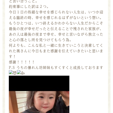
と言い合うこと。
約束事にした訳は２つ。
今日１日の些細な幸せを感じられない人生は、いつか迎
える臨終の時、幸せを感じれるはずがないという想い。
もうひとつは、いつ終えるかわからない人生だからこそ
最後の夜が幸せだったと伝えることで残された家族が、
あの人は最後の夜まで幸せ、幸せと言いながら旅立った
と心の落とし所を見つけてもらう為。
何よりも、こんな私と一緒に生きていこうと決意してく
れた奥さんに今日もまた感謝を伝えていきたいと思いま
す！
感謝！！！！！
P.S うちの暴れん坊姉妹もすくすくと成長しております