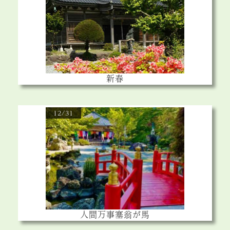
新春
12/31
人間万事塞翁が馬