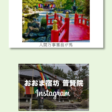
人間万事塞翁が馬