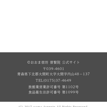
©おおま宿坊 普賢院 公式サイト
〒039-4601
青森県下北郡大間町大字大間字内山48−137
TEL(0175)37-4649
旅館業営業許可番号 第1102号
食品衛生法許可番号 第1099号
(C) 2017 ooma-fugenin All Rights Reserved.