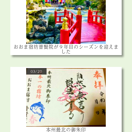
おおま宿坊普賢院が９年目のシーズンを迎えま
した
03/20
本州最北の御朱印