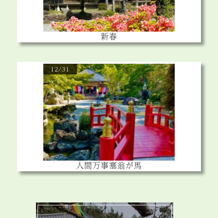
新春
12/31
人間万事塞翁が馬