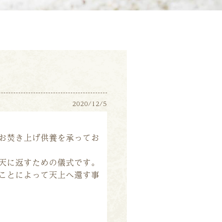
2020/12/5
お焚き上げ供養を承ってお
天に返すための儀式です。
ことによって天上へ還す事