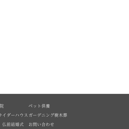
賢院
ペット供養
ライダーハウス
ガーデニング樹木葬
 仏前結婚式
お問い合わせ