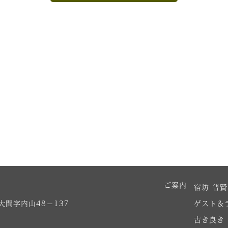
ご案内
宿坊 普
間字内山48−137
ゲスト＆
古き良き