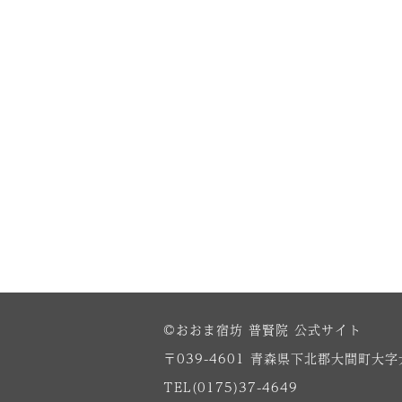
©おおま宿坊 普賢院 公式サイト
〒039-4601
青森県下北郡大間町大字大
TEL(0175)37-4649