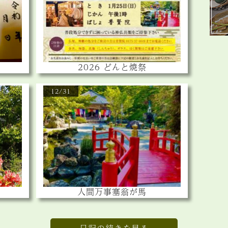
2026 どんと焼祭
12/31
人間万事塞翁が馬