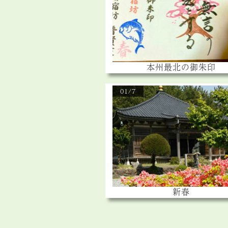
本州最北の御朱印
01/7
新春