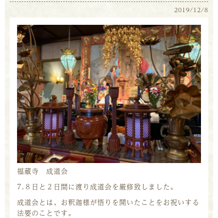
2019/12/8
福蔵寺 成道会
7.８日と２日間に渡り成道会を厳修致しました。
成道会とは、お釈迦様が悟りを開いたことをお祝いする
法要のことです。