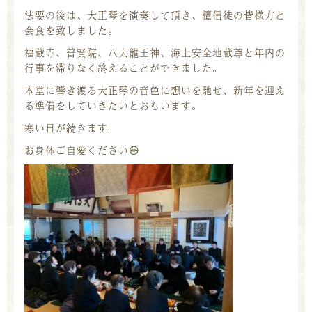
法要の後は、大正琴を演奏して頂き、檀信徒の皆様方と
会食を致しました。
福蔵寺、普賢院、八大龍王神、海上安全地蔵尊と年内の
行事を滞りなく終えることができました。
本堂に響き渡る大正琴の音色に想いを馳せ、新年を迎え
る準備をしていきたいとおもいます。
寒い日が続きます。
お身体ご自愛ください
😷