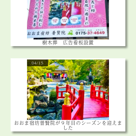
樹木葬 広告看板設置
04/15
おおま宿坊普賢院が９年目のシーズンを迎えま
した