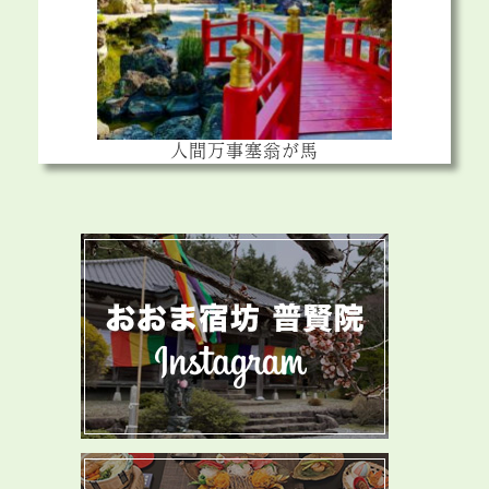
人間万事塞翁が馬